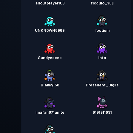
alloutplayer109
Modulo_Yuji
UNKN0WN6969
footium
Sundyeeeee
Into
Blakey158
Presedent_Sigils
Imafan671unite
9191911991