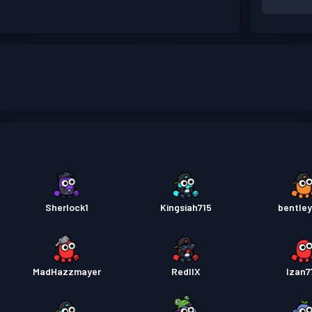
Sherlock1
Kingsiah715
bentley
MadHazzmayer
RedIIX
Izan7