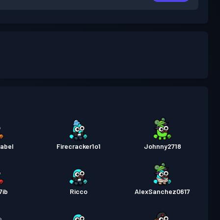
abel
Firecracker1o1
Johnny2718
7ib
Ricco
AlexSanchez0617