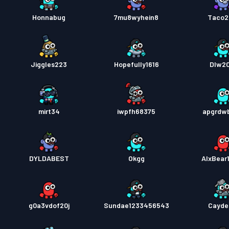
Honnabug
7mu8wyhein8
Taco2
Jiggles223
Hopefully1616
Dlw2
mirt34
iwpfh68375
apgrdw
DYLDABEST
Okgg
AlxBear
g0a3vdof20j
Sundae1233456543
Cayde