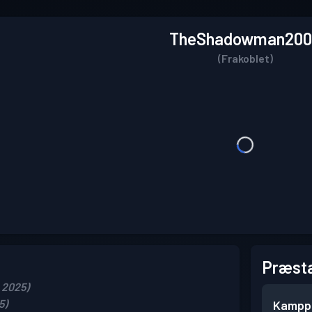
TheShadowman200
(Frakoblet)
Præsta
, 2025)
5)
Kampp