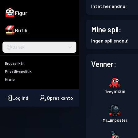
Intet her endnu!
Figur
Mine spil:
Butik
Ingen spil endnu!
Dansk
Venner:
Brugsvilkår
Privatlivspolitik
Hjælp
Troy101316
Log ind
Opret konto
Mr_imposter