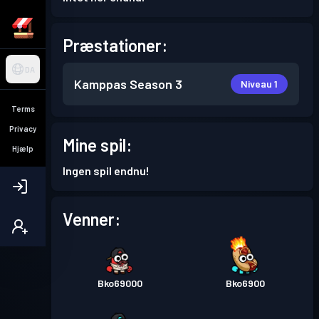
Præstationer:
DA
Kamppas
Season 3
Niveau 1
Terms
Privacy
Mine spil:
Hjælp
Ingen spil endnu!
Venner:
Bko69000
Bko6900