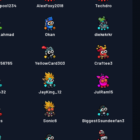
poo1234
AlexFoxy2018
Techdro
_ahmad
Okan
diekekrkr
n56765
YellowCard303
Craftee3
432
JayKing_12
JulRam15
us
Sonic6
BiggestSsundeefan3