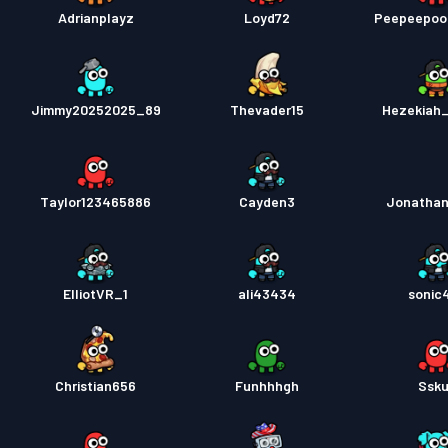
Adrianplayz
Loyd72
Peepeepoo
Jimmy20252025_89
Thevader15
Hezekiah
Taylor123465886
Cayden3
Jonatha
ElliotVR_1
ali43434
sonic
Christian656
Funhhhgh
Ssk