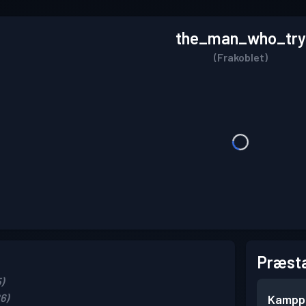
the_man_who_try
(Frakoblet)
Præsta
)
6)
Kampp