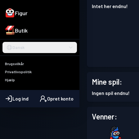
Intet her endnu!
Figur
Butik
Dansk
Brugsvilkår
Privatlivspolitik
Mine spil:
Hjælp
Ingen spil endnu!
Log ind
Opret konto
Venner: