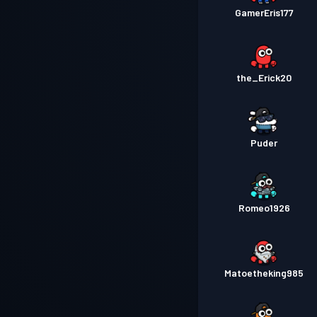
GamerEris177
the_Erick20
Puder
Romeo1926
Matoetheking985