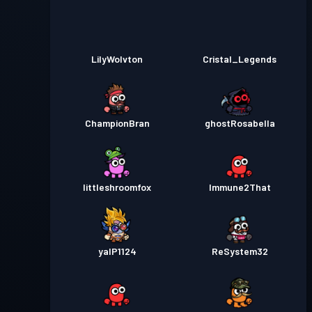
LilyWolvton
Cristal_Legends
ChampionBran
ghostRosabella
littleshroomfox
Immune2That
yalP1124
ReSystem32