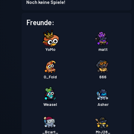
Noch keine Spiele!
Kampfpass
Season 5
Stufe 14
Freunde:
Kampfpass
Season 4
Stufe 8
YoMo
matt
Kampfpass
Season 3
Stufe 30
Premium-Kampfpass
Stufe
0_Fold
666
30
Season 2
Kampfpass
Season 1
Stufe 24
Weasel
Asher
_Bcart_
MrJ28_