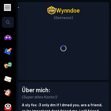
Wynndoe
(Getrennt)
Über mich:
(Super altes Konto!)
A sly fox :3 only dm if I dmed you, are a friend,
or its important dont friend me, i will friend