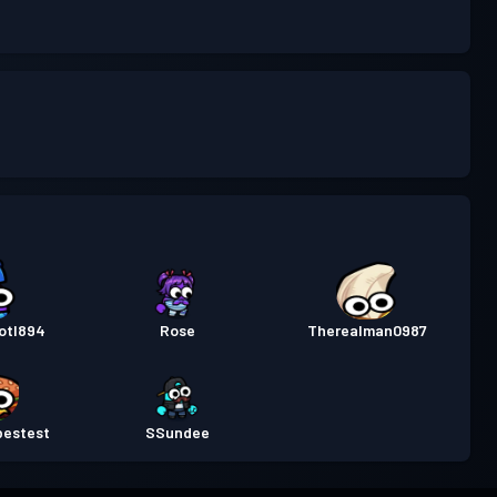
otl894
Rose
Therealman0987
bestest
SSundee