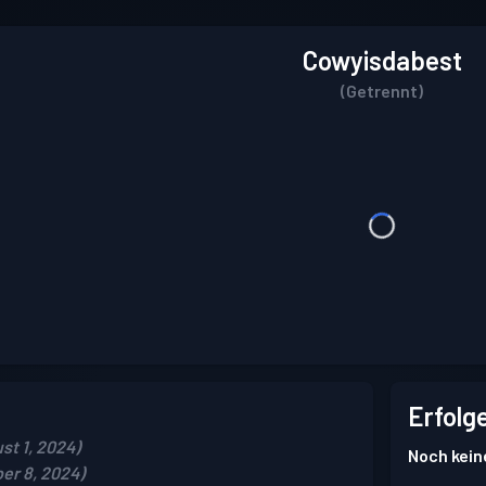
Cowyisdabest
(Getrennt)
Erfolg
st 1, 2024)
Noch kein
er 8, 2024)