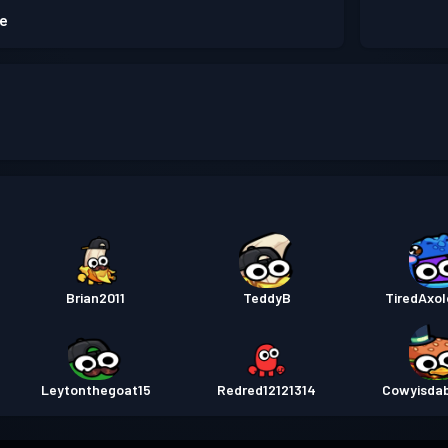
re
Brian2011
TeddyB
TiredAxol
Leytonthegoat15
Redred12121314
Cowyisda