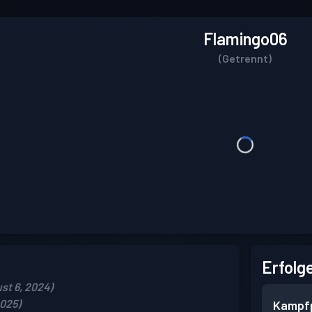
Flamingo06
(Getrennt)
Erfolg
st 6, 2024)
2025)
Kampf