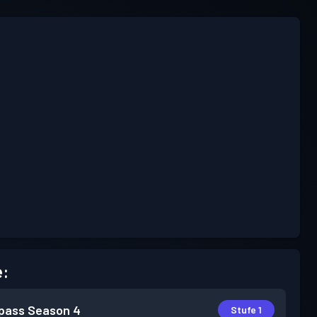
e:
pass
Season 4
Stufe 1