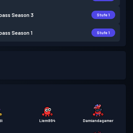
pass
Season 3
Stufe 1
pass
Season 1
Stufe 1
di
Liem994
Damiandagamer