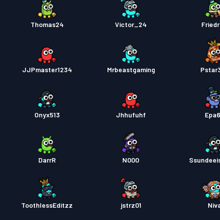
Thomas24
Victor_24
Friedr
JJPmaster1234
Mrbeastgaming
Pstar
Onyx513
Jhhufuhf
Epa
DarrR
N00O
Ssundeei
ToothlessEditzz
jstrz01
Niv