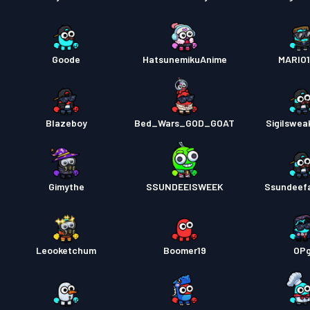
Goode
HatsunemikuAnime
MARIO
Blazeboy
Bed_Wars_GOD_GOAT
Sigilswea
Gimythe
SSUNDEEISWEEK
Ssundeef
Leooketchum
Boomer19
OP