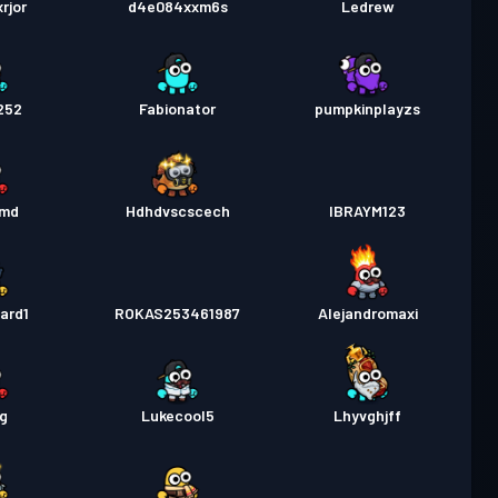
rjor
d4e084xxm6s
Ledrew
252
Fabionator
pumpkinplayzs
md
Hdhdvscscech
IBRAYM123
ard1
ROKAS253461987
Alejandromaxi
jg
Lukecool5
Lhyvghjff