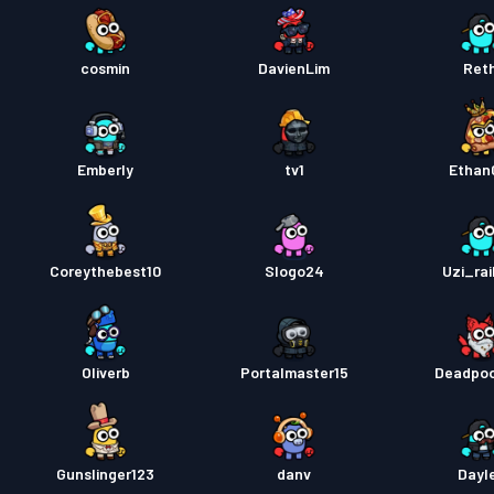
cosmin
DavienLim
Reth
Emberly
tv1
Ethan
Coreythebest10
Slogo24
Uzi_rai
Oliverb
Portalmaster15
Deadpoo
Gunslinger123
danv
Dayl