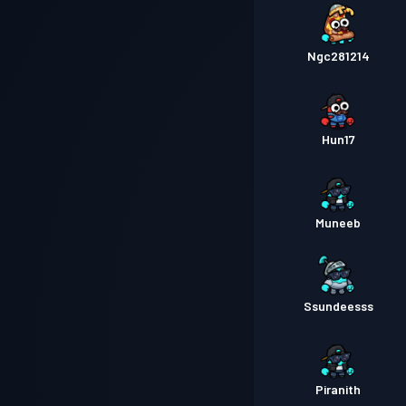
Ngc281214
Hun17
Muneeb
Ssundeesss
Piranith