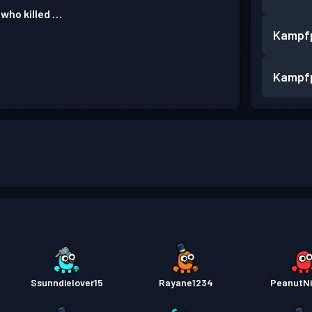
 who killed …
Kampf
Kampf
Ssunndielover15
Rayane1234
PeanutNi