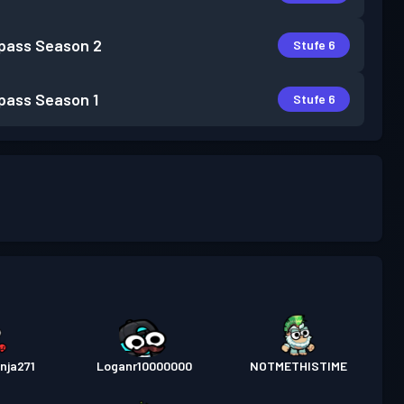
pass
Season 2
Stufe 6
pass
Season 1
Stufe 6
nja271
Loganr10000000
NOTMETHISTIME