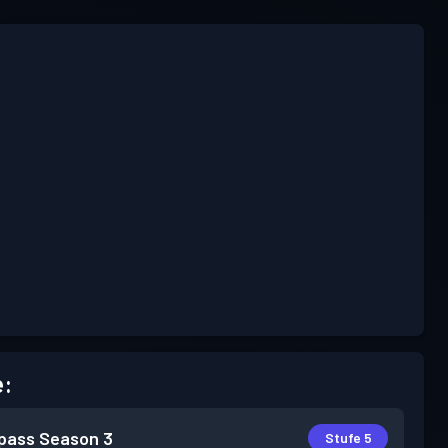
e:
pass
Season 3
Stufe 5