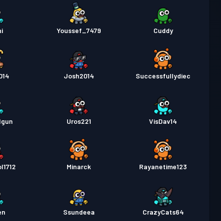
i
Youssef_7479
Cuddy
014
Josh2014
Successfullydiec
lgun
Uros221
VisDav14
l1712
Minarck
Rayanetime123
en
Ssundeea
CrazyCats64