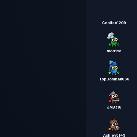
Coolleo1209
morrice
TopDombak666
JAB316
Ashley8149