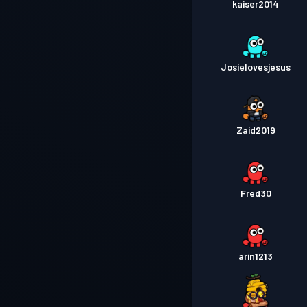
kaiser2014
Josielovesjesus
Zaid2019
Fred30
arin1213