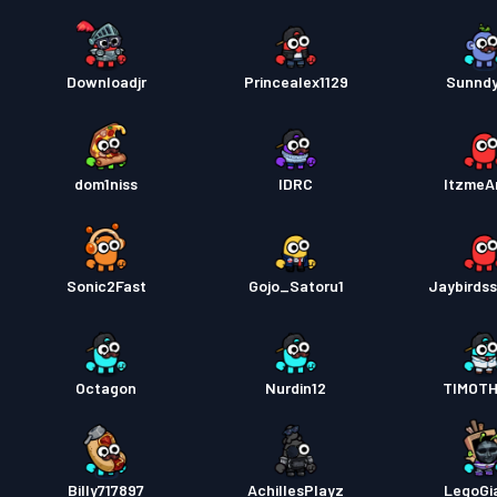
Downloadjr
Princealex1129
Sunnd
dom1niss
IDRC
ItzmeA
Sonic2Fast
Gojo_Satoru1
Jaybirds
Octagon
Nurdin12
TIMOT
Billy717897
AchillesPlayz
LegoGi