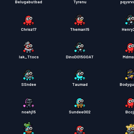
Belugabutbad
Tyrenu
pqysrvx
Chrisz17
Theman15
Henry
Iak_Ttocs
DinoD015GOAT
Mdms
SSndee
Taumad
Bodygu
noahj15
Sundee002
Bcc