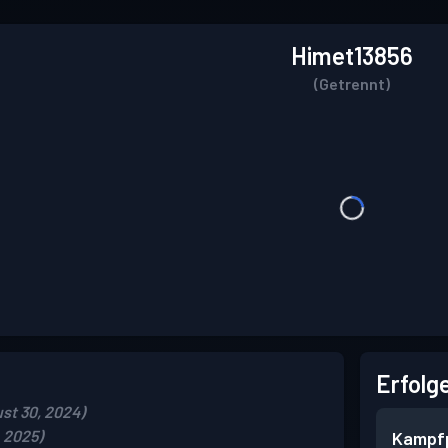
Himet13856
(Getrennt)
Erfolg
st 30, 2024)
, 2025)
Kampf