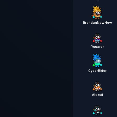
BrendanNewNew
Youarer
CyberRider
Alexs9