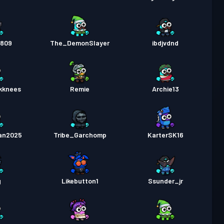
1809
The_DemonSlayer
ibdjvdnd
kknees
Remie
Archie13
an2025
Tribe_Garchomp
KarterSK16
g
Likebutton1
Ssunder_jr