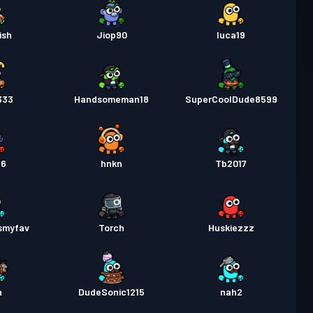
ish
Jiop90
luca19
333
Handsomeman18
SuperCoolDude8599
66
hnkn
Tb2017
smyfav
Torch
Huskiezzz
a
DudeSonic1215
nah2