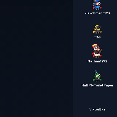
Jakobmann123
T3di
Nathan1272
HalfPlyToiletPaper
ViktorBkz