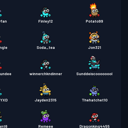
yfan
Finley12
Potato99
ngle
Soda_tea
Jon321
sundee
winnerchkndinner
Sunddeiscoooooool
HYXD
Jayden2315
Thehatchet10
ant6
Remeee
Dragonking4455