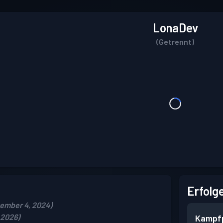
LonaDev
(Getrennt)
Erfolg
ember 4, 2024)
 2026)
Kampf