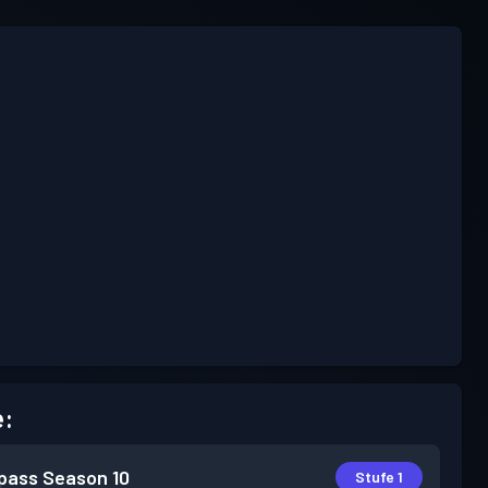
e:
pass
Season 10
Stufe 1