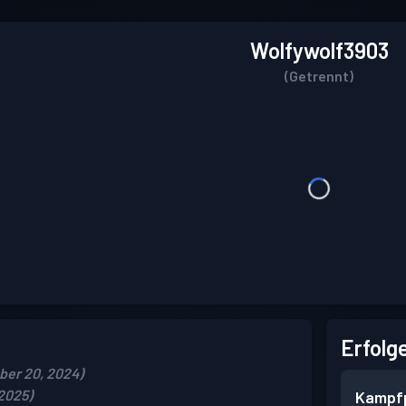
Wolfywolf3903
(Getrennt)
Erfolg
ber 20, 2024)
 2025)
Kampf