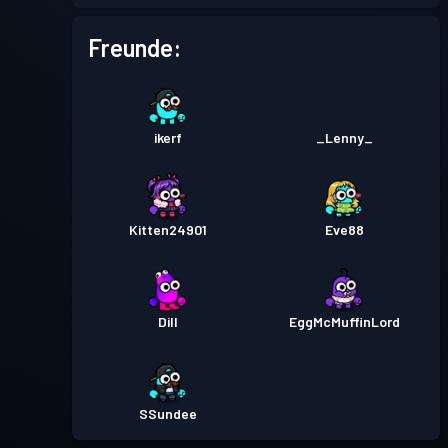
Freunde:
ikerf
_Lenny_
Kitten24901
Eve88
Dill
EggMcMuffinLord
SSundee