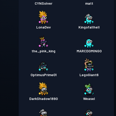
CYNSolver
matt
LonaDev
Kingofallhell
the_pink_king
MARCDOMINGO
OptimusPrime01
LegoGiant6
DarkShadow1890
Weasel