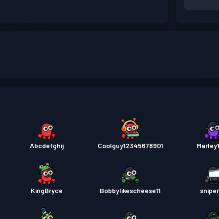
Abcdefghij
Coolguy12345678901
Marley
KingBryce
Bobbylikescheese11
sniper