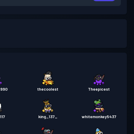
1990
thecoolest
Theepicest
117
king_137_
whitemonkey5437