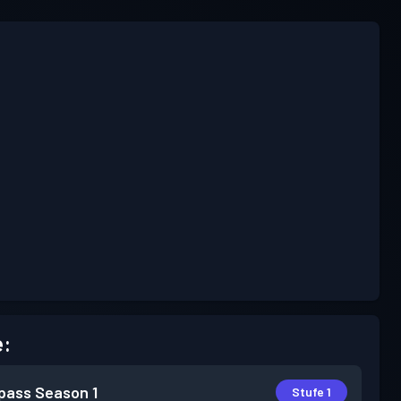
e:
pass
Season 1
Stufe 1