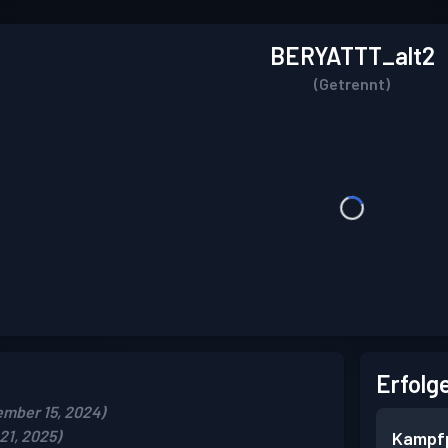
BERYATTT_alt2
(Getrennt)
Erfolg
mber 15, 2024)
21, 2025)
Kampf