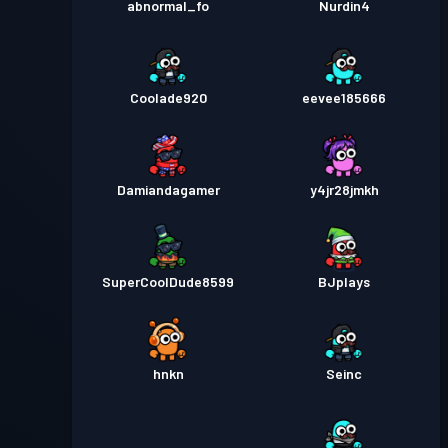
abnormal_fo
Nurdin4
Coolade920
eevee185666
Damiandagamer
y4jr28jmkh
SuperCoolDude8599
BJplays
hnkn
Seinc