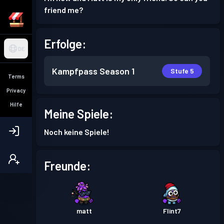
friend me?
Erfolge:
DE
Kampfpass
Season 1
Stufe 5
Terms
Privacy
Hilfe
Meine Spiele:
Noch keine Spiele!
Freunde:
matt
Flint7