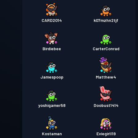
CARD2014
k07mzhn2tjf
Birdiebee
CarterConrad
Jamespoop
Matthew4
yoshigamer58
Doobust1414
Kostaman
Eviegirll19