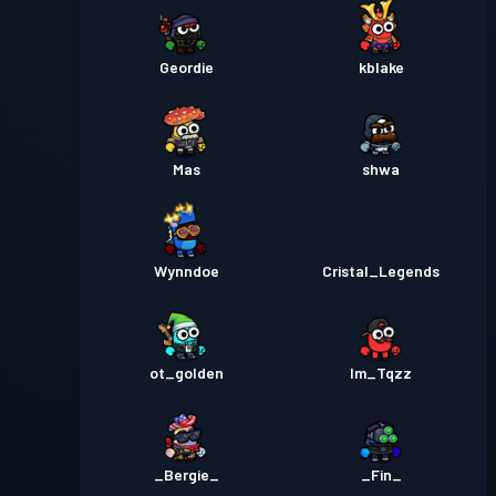
Geordie
kblake
Mas
shwa
Wynndoe
Cristal_Legends
ot_golden
Im_Tqzz
_Bergie_
_Fin_