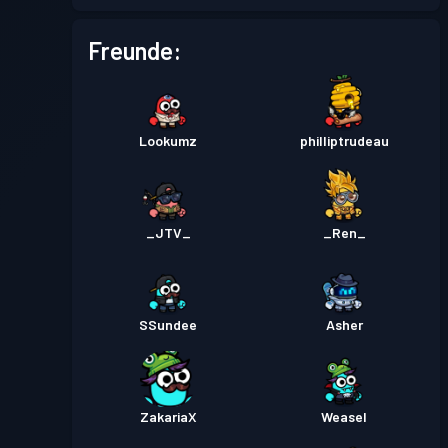
Freunde:
Lookumz
philliptrudeau
_JTV_
_Ren_
SSundee
Asher
ZakariaX
Weasel