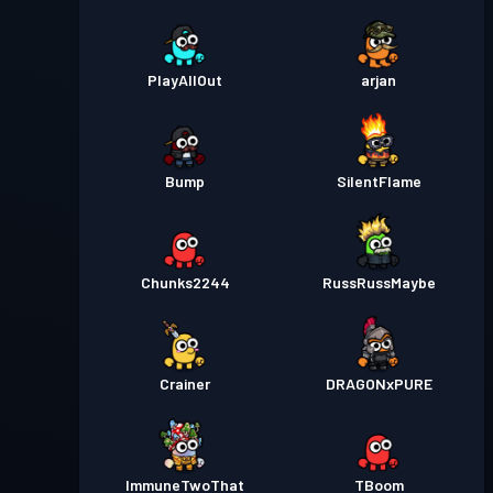
PlayAllOut
arjan
Bump
SilentFlame
Chunks2244
RussRussMaybe
Crainer
DRAGONxPURE
ImmuneTwoThat
TBoom