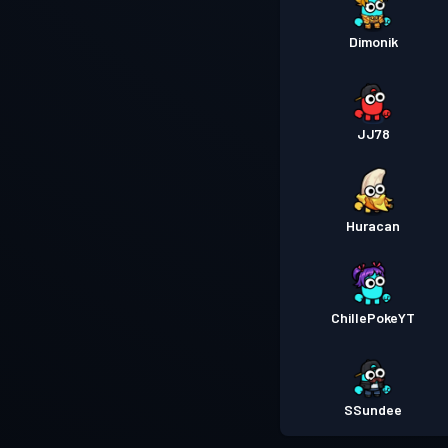
Dimonik
JJ78
Huracan
ChillePokeYT
SSundee