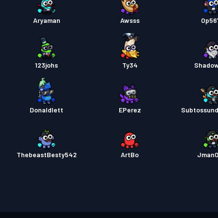
Aryaman
Awsss
Op56
123johs
Ty34
Shado
Donaldlett
EPerez
Subtossun
ThebeastBesty542
ArtBo
Jman0