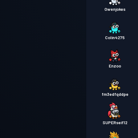
Owenjokes
Colin4275
Enzoo
fm3edfqddpe
SUPERseif12