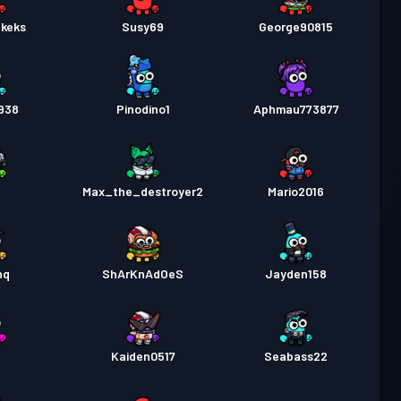
keks
Susy69
George90815
938
Pinodino1
Aphmau773877
1
Max_the_destroyer2
Mario2016
nq
ShArKnAdOeS
Jayden158
Kaiden0517
Seabass22