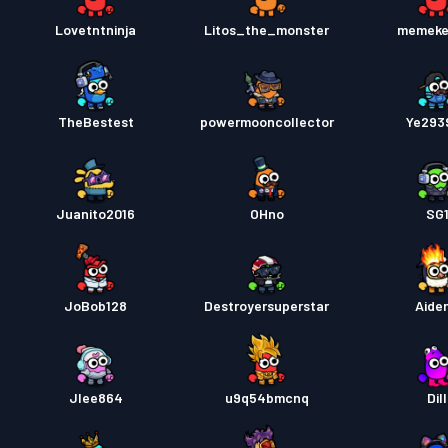
Lovetntninja
Litos_the_monster
memeke
TheBestest
powermooncollector
Ye293
Juanito2016
OHno
SG
JoBob128
Destroyersuperstar
Aide
Jlee864
u9q54bmcnq
Dill