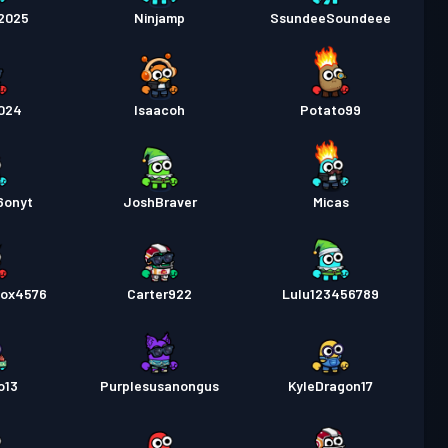
2025
Ninjamp
SsundeeSoundeee
024
Isaacoh
Potato99
6onyt
JoshBraver
Micas
fox4576
Carter922
Lulu123456789
o13
Purplesusanongus
KyleDragon17