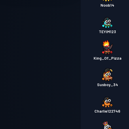
Noob14
TEYIM123
King_Of_Pizza
Susboy_34
Charlie122746