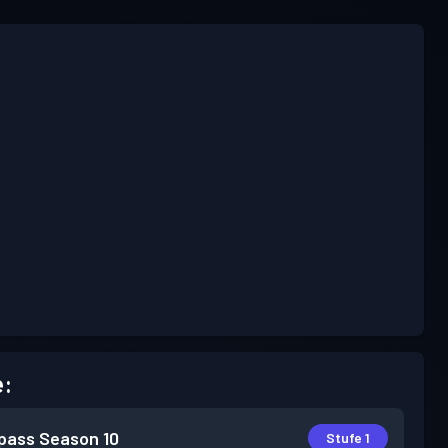
e:
pass
Season 10
Stufe 1