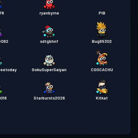
78
ryanbyrne
PIB
w092
sdtgbhnf
Bug65302
deetoday
GokuSuperSaiyan
COOCACHU
016
Starbursts2O26
Kitkat