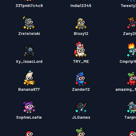
337pmh7c4c9
India12345
Tweety
Zretetelski
Bloxy12
Zany2
Xy_IssacLord
TRY_ME
Cmprlp1
Banana877
Zander12
amazing_
SophieLoafie
JLGames
Tanjir