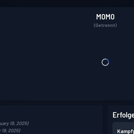
M0M0
(Getrennt)
Erfolg
ary 18, 2025)
 19, 2025)
Kampf