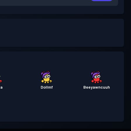
la
Dollmf
Beeyawncuuh