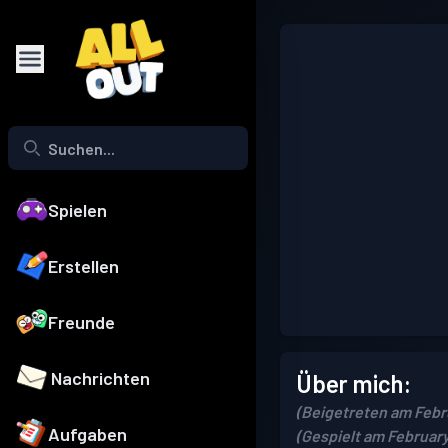
Spielen
Erstellen
Freunde
Nachrichten
Über mich:
(Beigetreten am Febru
Aufgaben
(Gespielt am February