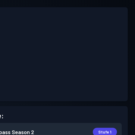
e:
pass
Season 2
Stufe 1