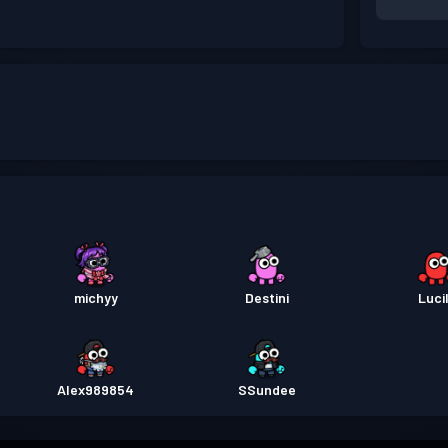
michyy
Destini
Luci
Alex989854
SSundee