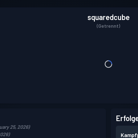
squaredcube
(Getrennt)
Erfolg
uary 25, 2026)
2026)
Kampf