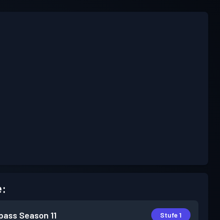
e:
pass
Season 11
Stufe 1