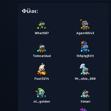
Φίλοι:
What567
Agent6543
Tomcatdud
1h5p1pj5t1t
Foot3214
Mr_ohio_999
ot_golden
Ximari