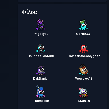
Φίλοι:
Pkgotyou
Gamer331
SsundeeFan1389
Jamesistheonlygoat
DakDaniel
Wowowo12
Thompson
SSun_6