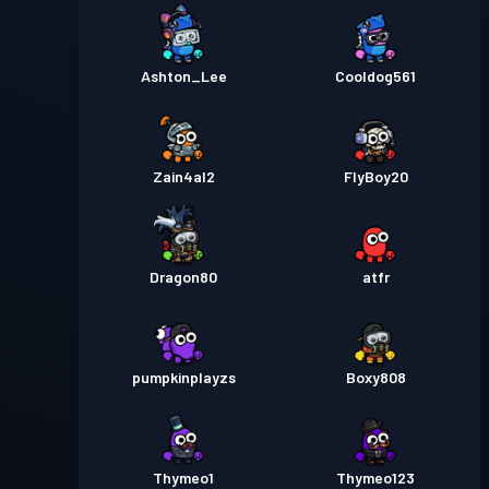
Ashton_Lee
Cooldog561
Zain4al2
FlyBoy20
Dragon80
atfr
pumpkinplayzs
Boxy808
Thymeo1
Thymeo123