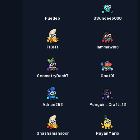
Fuedeo
SSundee5000
FISHT
iammawin8
GeometryDash7
Goat01
Adrian253
Penguin_Craft_13
Shashamansoor
RayanMario