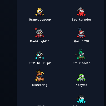
Granypoopoop
Sparkgrinder
Darkknight13
Quinn1678
TTV_RL_Clipz
Em_Cheeto
Blizzering
Kokyme