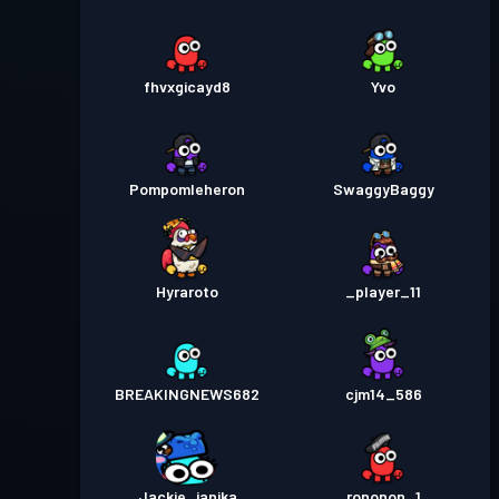
fhvxgicayd8
Yvo
Pompomleheron
SwaggyBaggy
Hyraroto
_player_11
BREAKINGNEWS682
cjm14_586
Jackie_janika
rononon_1