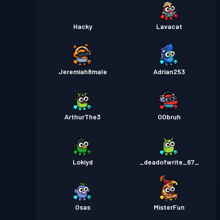
Hacky
Lavacat
Jeremiah8male
Adrian253
ArthurThe3
OObruh
Lokiyd
_deadofwrite_67_
Osas
MisterFun