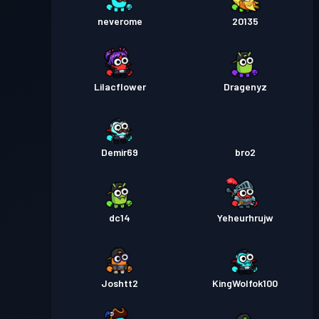
neverome
20135
Lilacflower
Dragenyz
Demir69
bro2
dc14
Yeheurhrujw
Joshtt2
KingWolfok100