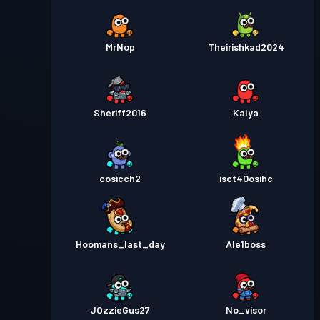
MrNop
Theirishkad2024
Sheriff2016
Kalya
cosicch2
isct40osihc
Hoomans_last_day
Ale1boss
JOzzieGus27
No_visor