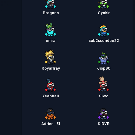
Brogans
Syakir
emra
sub2ssundee22
Royal1ray
Jiop90
Yeahball
Slwc
Adrien_31
SIDVR