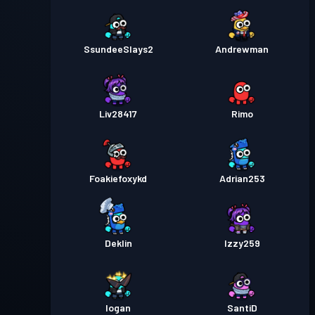
SsundeeSlays2
Andrewman
Liv28417
Rimo
Foakiefoxykd
Adrian253
Deklin
Izzy259
Iogan
SantiD