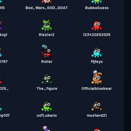
015
Bed_Wars_GOD_GOAT
BubbaSuess
dog1
Rizzler2
123420252025
5767
Roller
Mjfeys
025_
The_figure
Officialbluebear
mp107
oo7Lukario
mus1and21