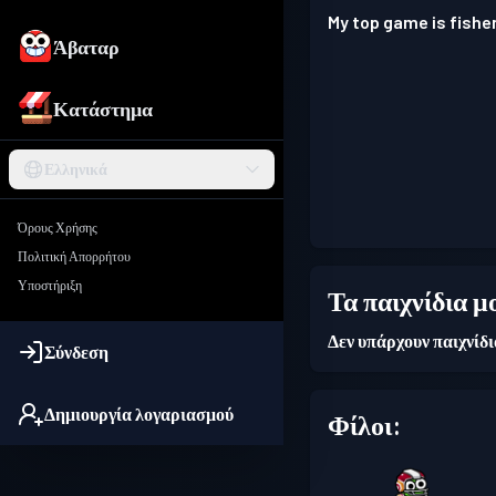
My top game is fisher
Άβαταρ
Κατάστημα
Ελληνικά
Όρους Χρήσης
Πολιτική Απορρήτου
Υποστήριξη
Τα παιχνίδια μ
Δεν υπάρχουν παιχνίδ
Σύνδεση
Δημιουργία λογαριασμού
Φίλοι: