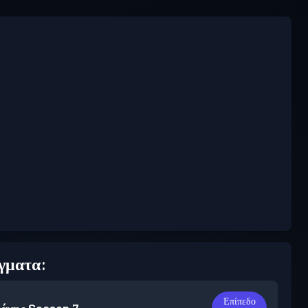
γματα:
Επίπεδο