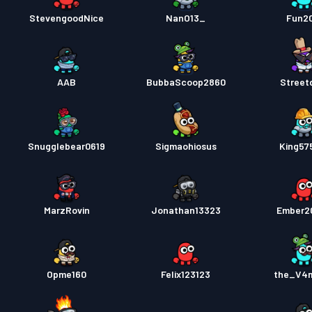
StevengoodNice
NanO13_
Fun2
AAB
BubbaScoop2860
Street
Snugglebear0619
Sigmaohiosus
King57
MarzRovin
Jonathan13323
Ember2
Opme160
Felix123123
the_V4