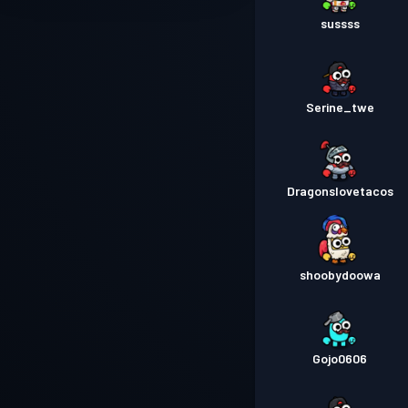
sussss
Serine_twe
Dragonslovetacos
shoobydoowa
Gojo0606