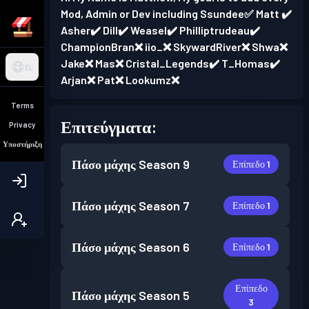
Mod, Admin or Dev including Ssundee✅ Matt ✔️
Asher✔️ Dill✔️ Weasel✔️ Philliptrudeau✔️
ChampionBran❌ iio_❌ SkywardRiver❌ Shwa❌
Jake❌ Mas❌ Cristal_Legends✔️ T_Homas✔️
EL
Arjan❌ Pat❌ Lookumz❌
Terms
Επιτεύγματα:
Privacy
Υποστήριξη
Πάσο μάχης
Season 9
Επίπεδο 1
Πάσο μάχης
Season 7
Επίπεδο 1
Πάσο μάχης
Season 6
Επίπεδο 1
Επίπεδο
Πάσο μάχης
Season 5
3