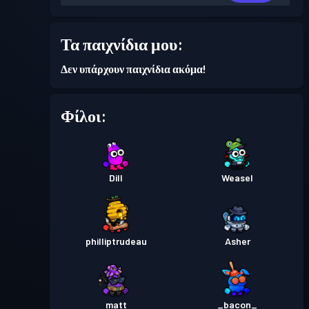
Επίπεδο
Τα παιχνίδια μου:
Πάσο μάχης
Season 3
4
Δεν υπάρχουν παιχνίδια ακόμα!
Επίπεδο
Πάσο μάχης
Season 2
2
Φίλοι:
Πάσο μάχης
Season 1
Επίπεδο 1
Dill
Weasel
philliptrudeau
Asher
matt
_bacon_