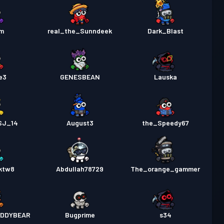
m
real_the_Sunndeek
Dark_Blast
e3
GENESBEAN
Lauska
SJ_14
August3
the_Speedy67
nktw8
Abdullah78729
The_orange_gammer
EDDYBEAR
Bugprime
s34