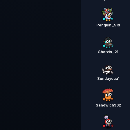
Penguin_519
Shervin_21
Sundaycua1
Sandwich902