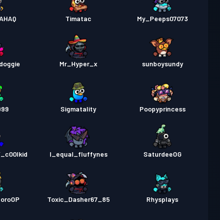
AHAQ
Timatac
My_Peeps07073
doggie
Mr_Hyper_x
sunboysundy
999
Sigmatality
Poopyprincess
_c00lkid
I_equal_fluffynes
SaturdeeOG
ZoroOP
Toxic_Dasher67_85
Rhysplays