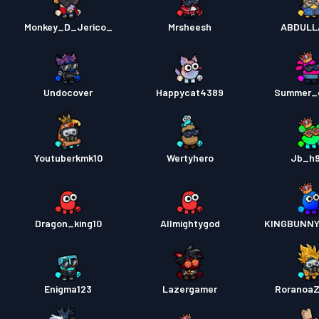
Monkey_D_Jerico_
Mrsheesh
ABDULL
Undocover
Happycat4389
Summer_
Youtuberkmk10
Wertyhero
Jb_h
Dragon_king10
Allmightygod
KINGBUNNY
Enigma123
Lazergamer
Roranoa