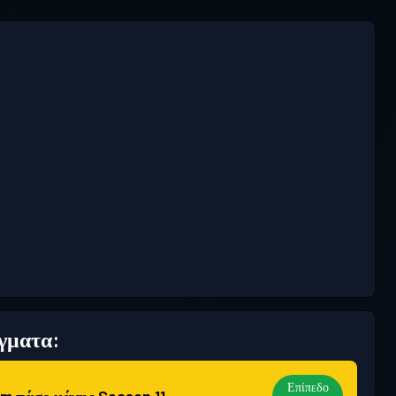
γματα:
Επίπεδο