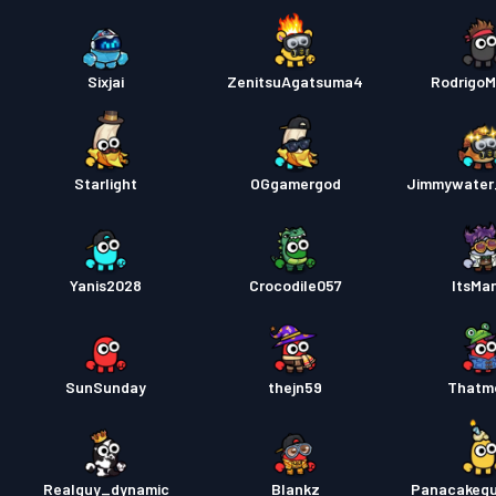
Sixjai
ZenitsuAgatsuma4
Rodrigo
Starlight
OGgamergod
Jimmywater
Yanis2028
Crocodile057
ItsMa
SunSunday
thejn59
Thatm
Realguy_dynamic
Blankz
Panacakeg