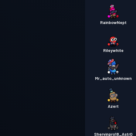
RainbowNept
Rileywhite
Mr_auto_unknown
Azert
Shervinpro18_Astr0