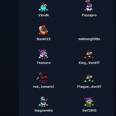
Vbndk
Pizzapro
Book123
mdilmng038n
Thehero
King_Von917
red_tomato1
Plague_doc57
magnemite
Seif2610