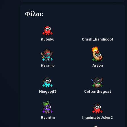
Φίλοι:
Kubuku
Crash_bandicoot
Heramb
Aryon
Ningapj13
Coltonthegoat
Ryantm
InanimateJoker2