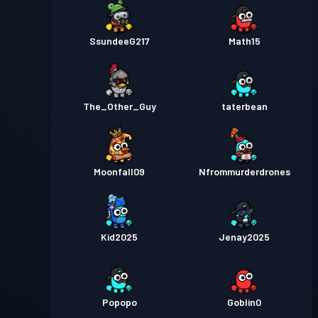
SsundeeG217
Math15
The_Other_Guy
taterbean
Moonfall09
Nfrommurderdrones
Kid2025
Jenay2025
Popopo
Goblin0