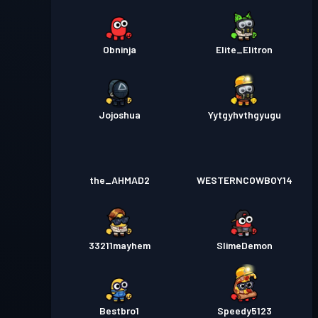
Obninja
Elite_Elitron
Jojoshua
Yytgyhvthgyugu
the_AHMAD2
WESTERNCOWBOY14
33211mayhem
SlimeDemon
Bestbro1
Speedy5123