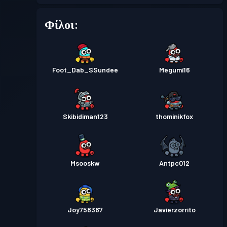
Επίπεδο
Πάσο μάχης
Season 2
Φίλοι:
2
Foot_Dab_SSundee
Megumi16
Skibidiman123
thominikfox
Msooskw
Antpc012
Joy758367
Javierzorrito