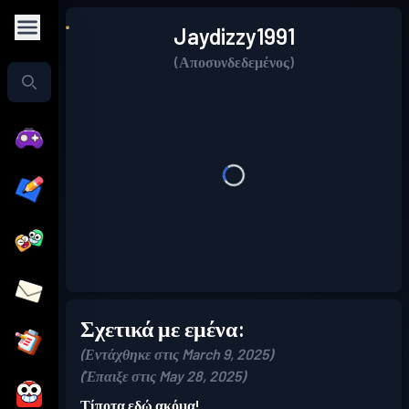
Jaydizzy1991
(Αποσυνδεδεμένος)
Σχετικά με εμένα:
(Εντάχθηκε στις March 9, 2025)
(Έπαιξε στις May 28, 2025)
Τίποτα εδώ ακόμα!