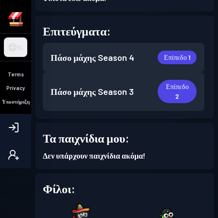
Επιτεύγματα:
EL
Πάσο μάχης
Season 4
Επίπεδο 1
Terms
Επίπεδο
Privacy
Πάσο μάχης
Season 3
2
Υποστήριξη
Τα παιχνίδια μου:
Δεν υπάρχουν παιχνίδια ακόμα!
Φίλοι: