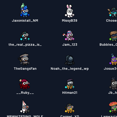
Jaxonistall_NM
MissyB39
Chose
the_real_pizza_is_
Jam_123
Bubbles_
TheGangsFan
Noah_the_legend_wp
Josue3
__Ruby__
Hitman21
Jb_h
MRWHITEDINO_WOLF
Carmel_XD
Lamezcl