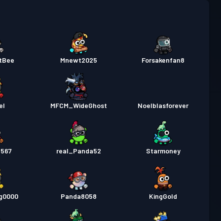
tBee
Mnewt2025
Forsakenfan8
el
MFCM_WideGhost
Noelblasforever
n567
real_Panda52
Starmoney
g0000
Panda8058
KingGold