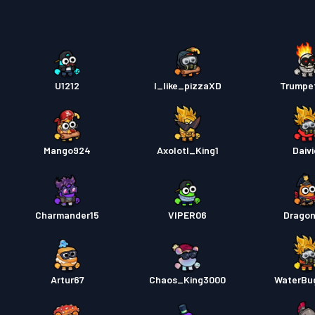
U1212
I_like_pizzaXD
Trumpe
Mango924
Axolotl_King1
Daivi
Charmander15
VIPER06
Drago
Artur67
Chaos_King3000
WaterBu