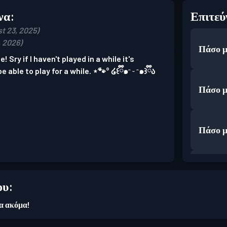
να:
Επιτεύ
t 23, 2025)
, 2026)
Πάσο μ
Sry if I haven't played in a while it's
 able to play for a while. ⋆🐾° ໒꒰ྀི๑ᵔ ᵕ ᵔ๑꒱ྀིა
Πάσο μ
Πάσο μ
Πάσο μ
ου:
ια ακόμα!