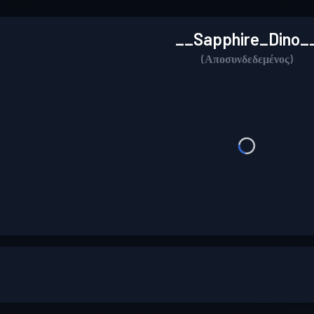
__Sapphire_Dino_
(Αποσυνδεδεμένος)