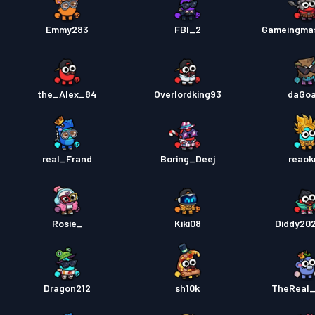
Emmy283
FBI_2
Gameingma
the_Alex_84
Overlordking93
daGoa
real_Frand
Boring_Deej
reao
Rosie_
Kiki08
Diddy20
Dragon212
sh10k
TheReal