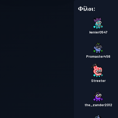
Φίλοι:
kenier0547
Promaster456
Streeter
the_zander2012