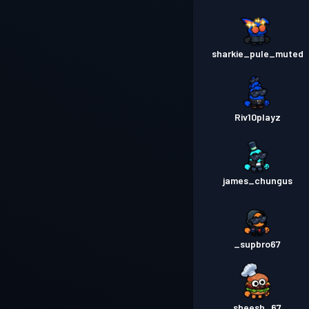
sharkie_pule_muted
Riv10playz
james_chungus
_supbro67
sheesh_67