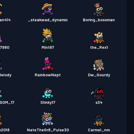
an414
_steakwad_dynamic
Boring_bossman
n7980
Mint67
the_Rex1
Melody
RainbowNept
Dw_Gourdy
SOM_17
Slinky17
s34
o2018
NateTheGr8_Pulse30
Carmel_nm