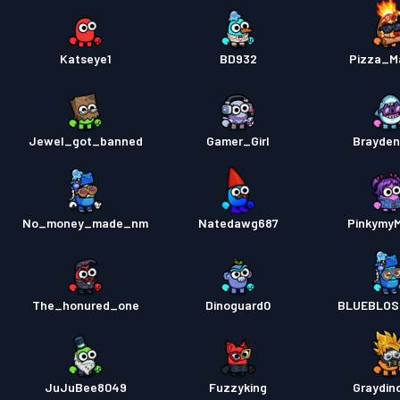
Katseye1
BD932
Pizza_M
Jewel_got_banned
Gamer_Girl
Brayde
No_money_made_nm
Natedawg687
Pinkymy
The_honured_one
Dinoguard0
BLUEBLOS
JuJuBee8049
Fuzzyking
Graydin