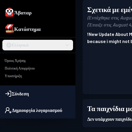
Σχετικά με εμέ
Άβαταρ
(Εντάχθηκε στις Augus
(Έπαιξε στις August 4
Κατάστημα
!New Update About Me! 
because i might not be
Ελληνικά
Όρους Χρήσης
Πολιτική Απορρήτου
Υποστήριξη
Σύνδεση
Τα παιχνίδια μ
Δημιουργία λογαριασμού
Δεν υπάρχουν παιχνίδ