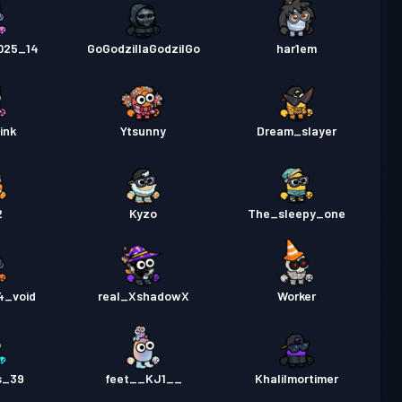
025_14
GoGodzillaGodzilGo
har1em
ink
Ytsunny
Dream_slayer
2
Kyzo
The_sleepy_one
4_void
real_XshadowX
Worker
s_39
feet__KJ1__
Khalilmortimer