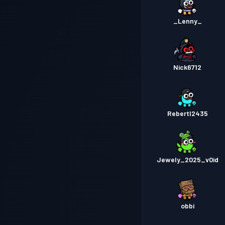
_Lenny_
Nick6712
Rebertl2435
Jewely_2025_v0id
obbi