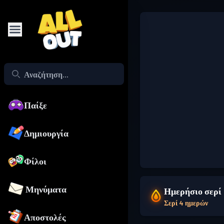
Παίξε
Δημιουργία
Φίλοι
Μηνύματα
Ημερήσιο σερί
Σερί 4 ημερών
Αποστολές