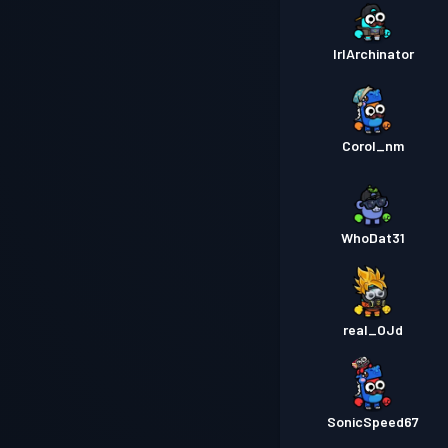
IrlArchinator
Corol_nm
WhoDat31
real_OJd
SonicSpeed67