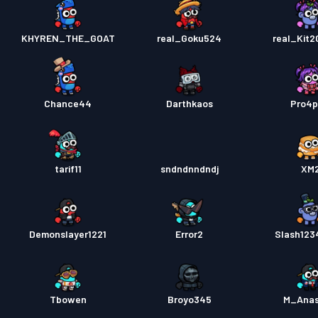
KHYREN_THE_GOAT
real_Goku524
real_Kit2
Chance44
Darthkaos
Pro4p
tarif11
sndndnndndj
XM
Demonslayer1221
Error2
Slash123
Tbowen
Broyo345
M_Ana