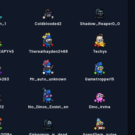
n_1
Coldblooded2
Shadow_Reaper0_0
CAPY45
Therealhayden2468
Techys
4263
Mr_auto_unknown
Gametropper15
12
No_Dinos_Exsist_en
Dino_irvina
a2018q
Fishermon_is_dead
AgentDerp_pulse