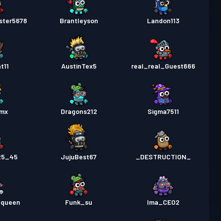
ster5678
Brantleyson
Landon113
t11
AustinTex5
real_real_Guest666
kmx
Dragons212
Sigma7511
25_45
JujuBest67
_DESTRUCTION_
_queen
Funk_su
Ima_CEO2