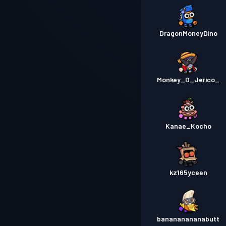
DragonMoneyDino
Monkey_D_Jerico_
Kanae_Kocho
kz165yceen
banananananabutt