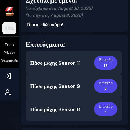
(Εντάχθηκε στις August 30, 2025)
(Έπαιξε στις August 8, 2026)
Τίποτα εδώ ακόμα!
EL
Επιτεύγματα:
Terms
Privacy
Επίπεδο
Υποστήριξη
Πάσο μάχης
Season 11
13
Επίπεδο
Πάσο μάχης
Season 9
2
Επίπεδο
Πάσο μάχης
Season 8
3