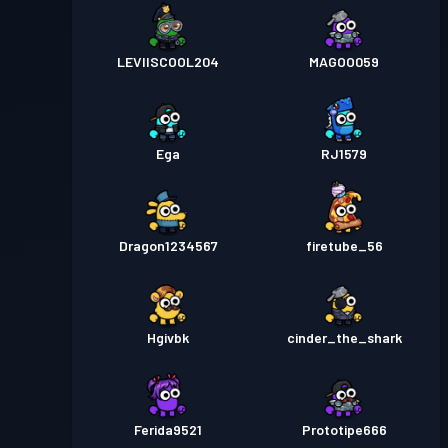
LEVIISCOOL204
MAGOO059
Ega
RJ1579
Dragon1234567
firetube_56
Hgivbk
cinder_the_shark
Ferida9521
Prototipe666