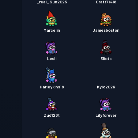
_real_Sun2025
Craft71418
Marcelin
Jamesboston
Lesli
3liots
Harleykins18
Kylo2026
Zud123t
Lilyforever