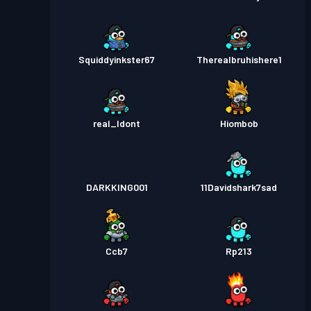
Squiddyinkster67
Therealbruhishere1
real_Idont
Hiombob
DARKKING001
11Davidshark7sad
Ccb7
Rp213