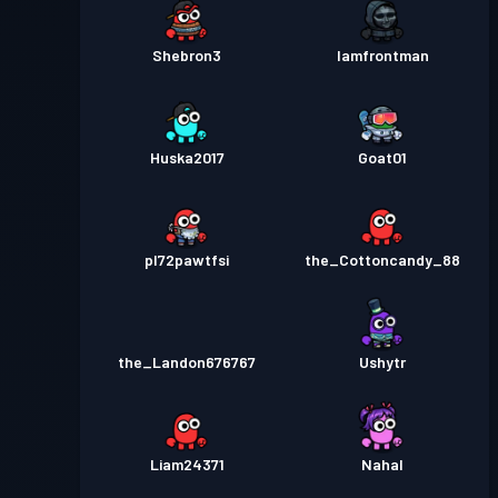
Shebron3
Iamfrontman
Huska2017
Goat01
pl72pawtfsi
the_Cottoncandy_88
the_Landon676767
Ushytr
Liam24371
Nahal