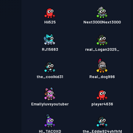
Hii525
Next3000Next3000
RJ15683
real_Logan2025_
the_coolkid31
Real_dog996
Emallyluvsyoutuber
player4636
HI_TACOXD
the_Eddie924yhfhfd