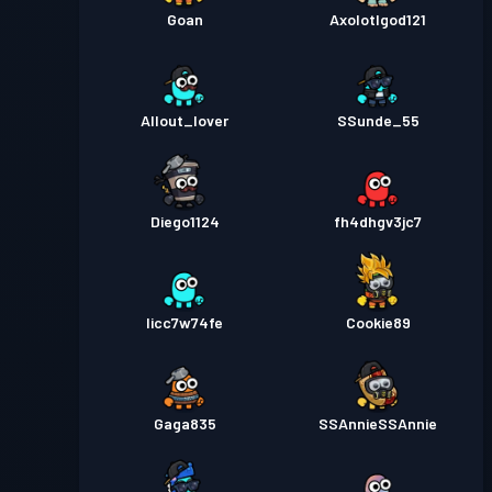
Goan
Axolotlgod121
Allout_lover
SSunde_55
Diego1124
fh4dhgv3jc7
licc7w74fe
Cookie89
Gaga835
SSAnnieSSAnnie