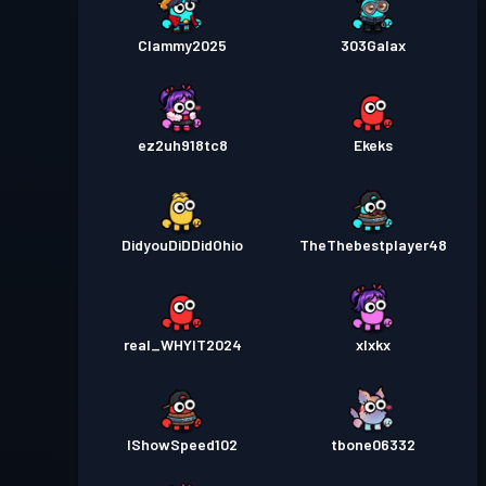
Clammy2025
303Galax
ez2uh918tc8
Ekeks
DidyouDiDDidOhio
TheThebestplayer48
real_WHYIT2024
xlxkx
IShowSpeed102
tbone06332