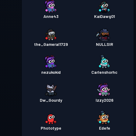
Anne43
KaiDawg01
the_Gameral1729
NULLSIR
nezukokid
Carlenshorhc
Dw_Gourdy
Izzy2026
Phototype
Edefe