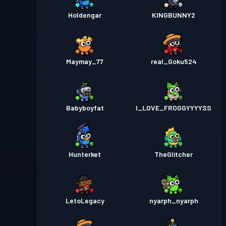
Holdengar
KINGBUNNY2
Maymay_77
real_Goku524
Babyboyfat
I_LOVE_FROGGYYYYSS
Hunterket
TheGlitcher
LetoLegacy
nyarph_nyarph