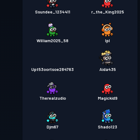
Ssundee_1234411
r_the_King2025
William2025_58
Ipl
Upt53oortsoe284763
Aida435
Therealzudio
Magickid9
Djm67
Shado123