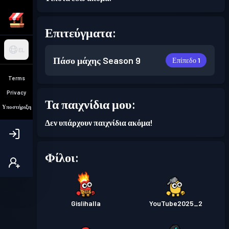
Επιτεύγματα:
EL
Πάσο μάχης
Season 9
Επίπεδο 1
Terms
Privacy
Τα παιχνίδια μου:
Υποστήριξη
Δεν υπάρχουν παιχνίδια ακόμα!
Φίλοι:
Gislihalla
YouTube2025_2