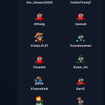
the_Demetri2025
7n0mx74zmy7
Hfbvdg
Hamudi
VladyLOL67
Ssundeeaman
Fasaskit
Razin_64
EfsaneKedi
BartC