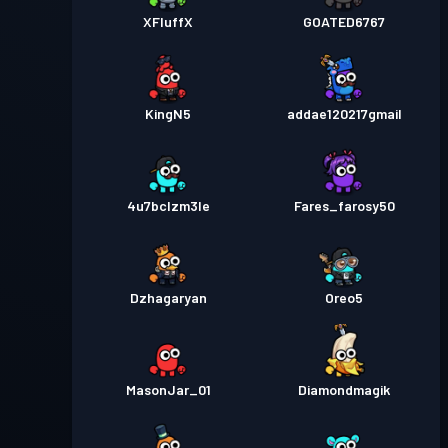
XFluffX
GOATED6767
KingN5
addae120217gmail
4u7bclzm3le
Fares_farosy50
Dzhagaryan
Oreo5
MasonJar_01
Diamondmagik