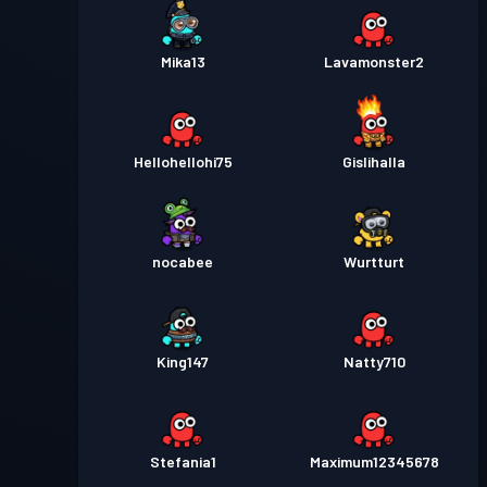
Mika13
Lavamonster2
Hellohellohi75
Gislihalla
nocabee
Wurtturt
King147
Natty710
Stefania1
Maximum12345678