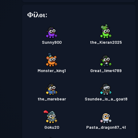
Φίλοι:
Sunny900
the_Kieran2025
Monster_king1
Great_lime4789
the_marebear
Ssundee_is_a_goat8
Goku20
Pasta_dragon67_41