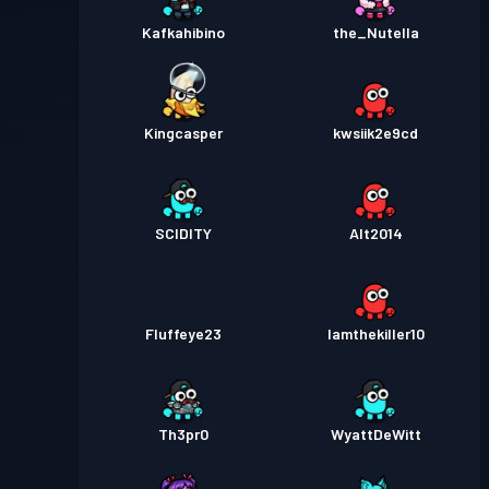
Kafkahibino
the_Nutella
Kingcasper
kwsiik2e9cd
SCIDITY
Alt2014
Fluffeye23
Iamthekiller10
Th3pr0
WyattDeWitt