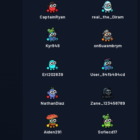
CaptainRyan
real_the_Diram
Kyr949
on6uasmbrym
Ert202639
User_94fb494cd
NathanDiaz
Zane_123456789
Aiden291
Sofiecd17