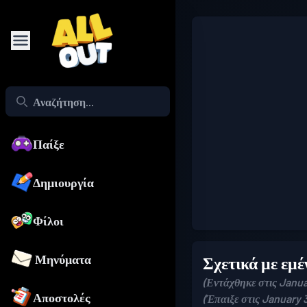
Παίξε
Δημιουργία
Φίλοι
Μηνύματα
Σχετικά με εμέ
(Εντάχθηκε στις Janua
Αποστολές
(Έπαιξε στις January 3