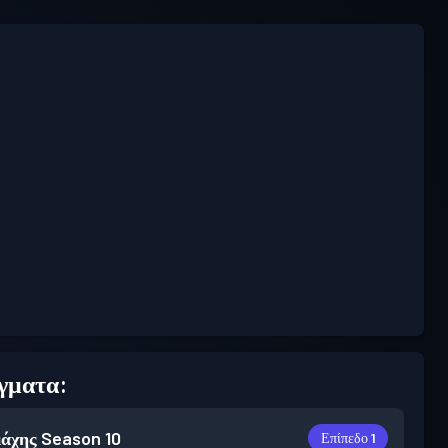
γματα:
άχης
Season 10
Επίπεδο 1