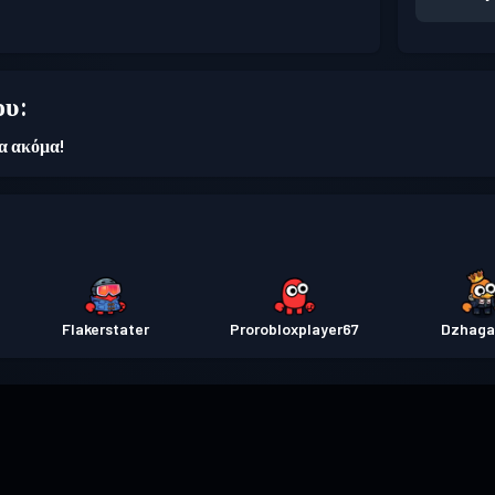
ου:
ια ακόμα!
Flakerstater
Prorobloxplayer67
Dzhaga