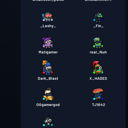
_Leshy_
_Fin_
Matigamer
real_Nuh
Dark_Blast
X_HADES
OGgamergod
TJ1642