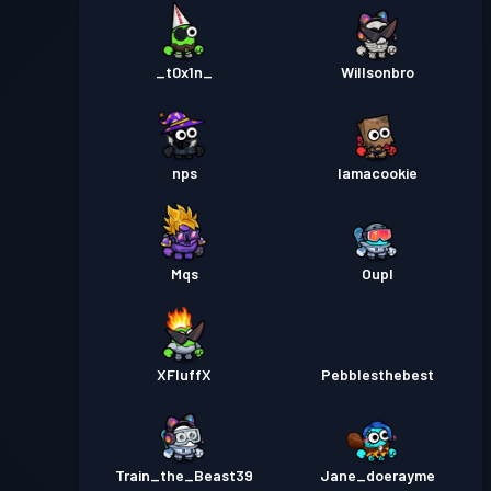
_t0x1n_
Willsonbro
nps
Iamacookie
Mqs
Oupl
XFluffX
Pebblesthebest
Train_the_Beast39
Jane_doerayme