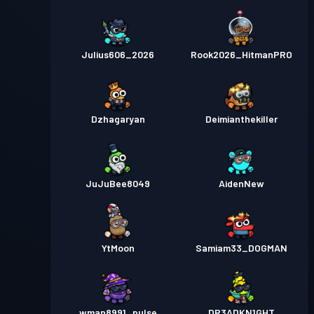
Julius606_2026
Rook2026_HitmanPRO
Dzhagaryan
Deimianthekiller
JuJuBee8049
AidenNew
YtMoon
Samiam33_DOGMAN
wman8991_pulse
DR3ADKN1GHT