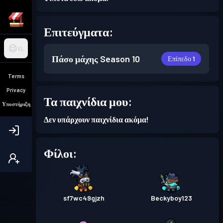
Επιτεύγματα:
EL
Πάσο μάχης
Season 10
Επίπεδο 1
Terms
Privacy
Τα παιχνίδια μου:
Υποστήριξη
Δεν υπάρχουν παιχνίδια ακόμα!
Φίλοι:
sf7wc49gjzh
Beckyboy123