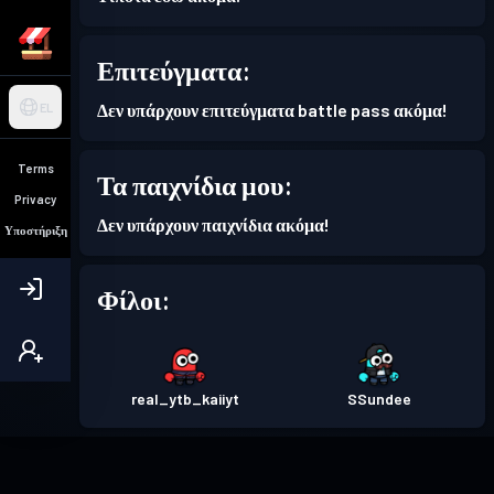
Επιτεύγματα:
Δεν υπάρχουν επιτεύγματα battle pass ακόμα!
EL
Terms
Τα παιχνίδια μου:
Privacy
Δεν υπάρχουν παιχνίδια ακόμα!
Υποστήριξη
Φίλοι:
real_ytb_kaiiyt
SSundee