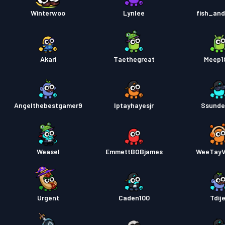
Pase d
Winterwoo
Lynlee
fish_an
Akari
Taethegreat
Meep1
Angelthebestgamer9
Iptayhayesjr
Ssunde
Weasel
EmmettBOBjames
WeeTay
Urgent
Caden100
Tdij