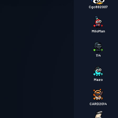
Cgc892007
MiloMan
114
Mazo
CARD2014