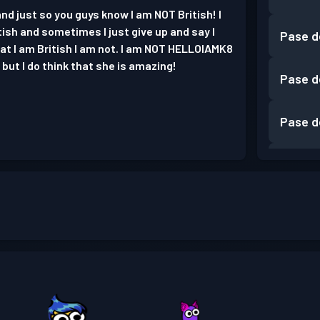
nd just so you guys know I am NOT British! I
tish and sometimes I just give up and say I
Pase d
that I am British I am not. I am NOT HELLOIAMK8
but I do think that she is amazing!
Pase d
Pase d
Pase d
Pase d
Pase d
Pase d