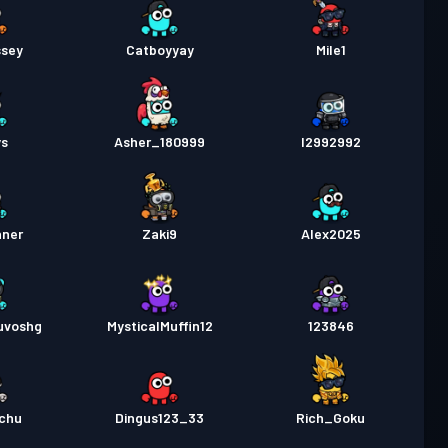
sey
Catboyyay
Mile1
ys
Asher_180999
I2992992
nner
Zaki9
Alex2025
uvoshg
MysticalMuffin12
123846
achu
Dingus123_33
Rich_Goku