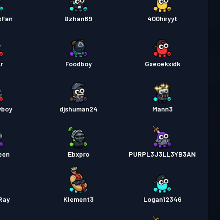
xFan
Bzhan69
400hiryyt
r
Foodboy
Gxeoekxidk
yboy
djshuman24
Mann3
een
Ebxpro
PURPL3J3LL3YB3AN
Ray
Klement3
Logan12346