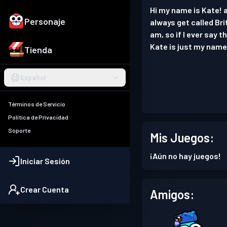
Hi my name is Kate! a
Personaje
always get called Bri
am, so if I ever say 
Kate is just my name 
Tienda
Español
Términos de Servicio
Política de Privacidad
Soporte
Mis Juegos:
¡Aún no hay juegos!
Iniciar Sesión
Crear Cuenta
Amigos: