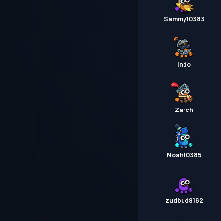
Sammy10383
Indo
Zarch
Noah10385
zudbud9162