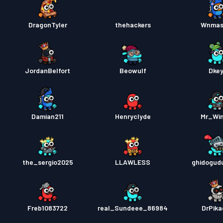
DragonTyler
thehackers
Wnmas
JordanBelfort
Beowulf
Dke
Damian211
Henryclyde
Mr_Wi
the_sergio2025
LLAWLESS
ghidogud
Freb1083722
real_Sundeee_86984
DrPik