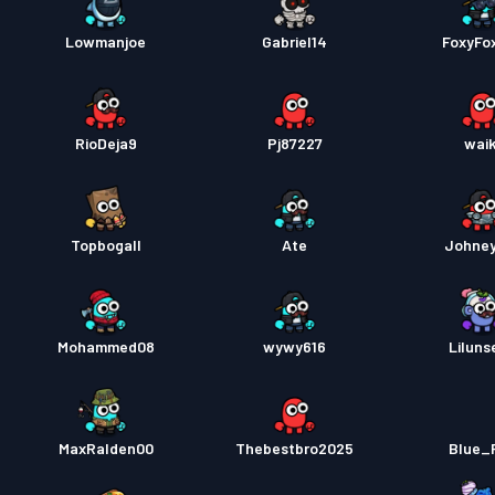
Lowmanjoe
Gabriel14
FoxyFo
RioDeja9
Pj87227
waik
Topbogall
Ate
Johne
Mohammed08
wywy616
Liluns
MaxRalden00
Thebestbro2025
Blue_