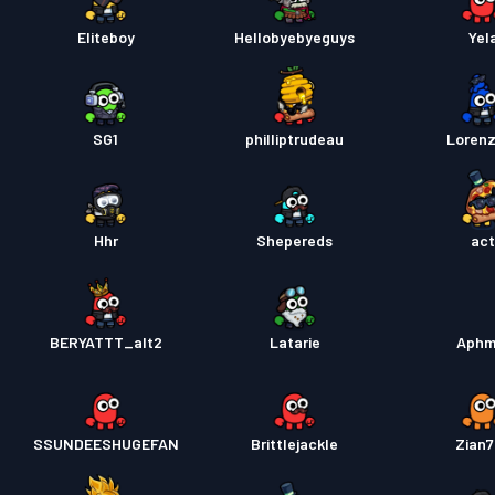
Eliteboy
Hellobyebyeguys
Yel
SG1
philliptrudeau
Loren
Hhr
Shepereds
ac
BERYATTT_alt2
Latarie
Aphm
SSUNDEESHUGEFAN
Brittlejackle
Zian