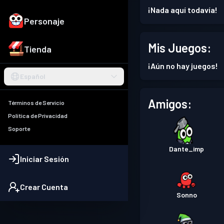
¡Nada aquí todavía!
Personaje
Mis Juegos:
Tienda
¡Aún no hay juegos!
Español
Amigos:
Términos de Servicio
Política de Privacidad
Soporte
Dante_imp
Iniciar Sesión
Crear Cuenta
Sonno