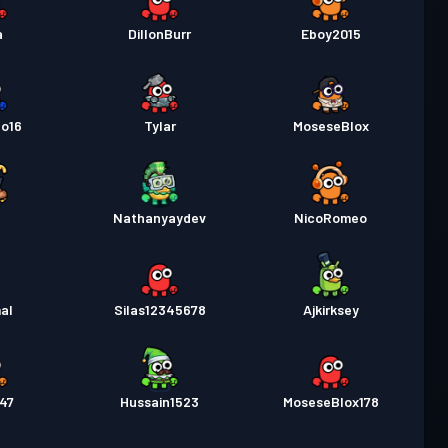
a
DillonBurr
Eboy2015
zo16
Tylar
MoseseBlox
t
Nathanyaydev
NicoRomeo
al
Silas12345678
Ajkirksey
747
Hussain1523
MoseseBlox178