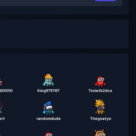
001010
King575767
7xvietb2dcs
ert
randomdude
Thegoatyo