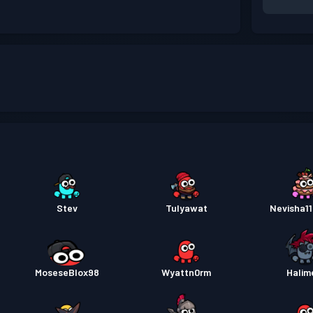
Stev
Tulyawat
Nevisha11
MoseseBlox98
Wyattn0rm
Halim