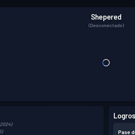
Shepered
(Desconectado)
Logros
 2024)
5)
Pase d