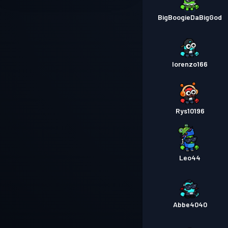
BigBoogieDaBigGod
lorenzo166
Rys10196
Leo44
Abbe4040