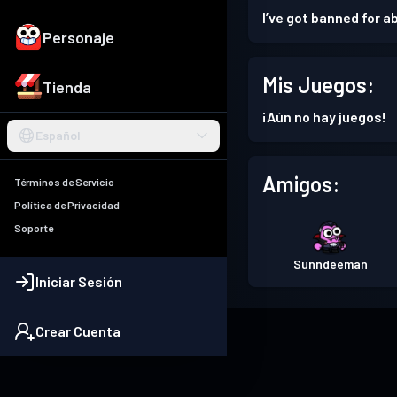
I’ve got banned for 
Personaje
Mis Juegos:
Tienda
¡Aún no hay juegos!
Español
Amigos:
Términos de Servicio
Política de Privacidad
Soporte
Sunndeeman
Iniciar Sesión
Crear Cuenta