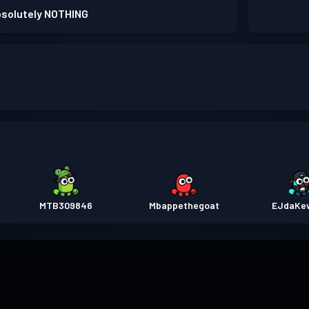
absolutely NOTHING
MTB309846
Mbappethegoat
EJdaKe