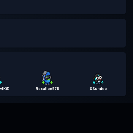
wlKiD
Rexallen575
SSundee