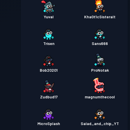
Yuval
Kha0t1cSisteralt
Trisen
Sans666
Bob20201
ProNotak
Zudbud17
magnumthecool
MicroSplash
Salad_and_chip_YT