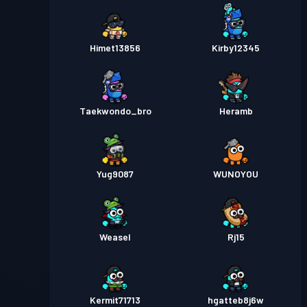
Himet13856
Kirby12345
Taekwondo_bro
Heramb
Yug9087
WUNOYOU
Weasel
Rj15
Kermit71713
hgatteb8j6w