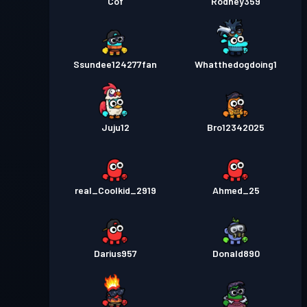
Cof
Rodney359
Ssundee124277fan
Whatthedogdoing1
Juju12
Bro12342025
real_Coolkid_2919
Ahmed_25
Darius957
Donald890