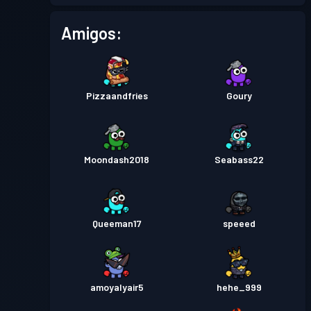
Pase de Batalla
Season 3
Nivel 8
Amigos:
Pase de Batalla
Season 2
Nivel 18
Pizzaandfries
Goury
Pase de Batalla
Season 1
Nivel 6
Moondash2018
Seabass22
Queeman17
speeed
amoyalyair5
hehe_999