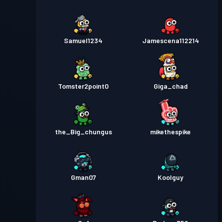
Samuel1234
Jamescena112214
Tomster2point0
Giga_chad
the_Big_chungus
mikethespike
Gman07
Koolguy