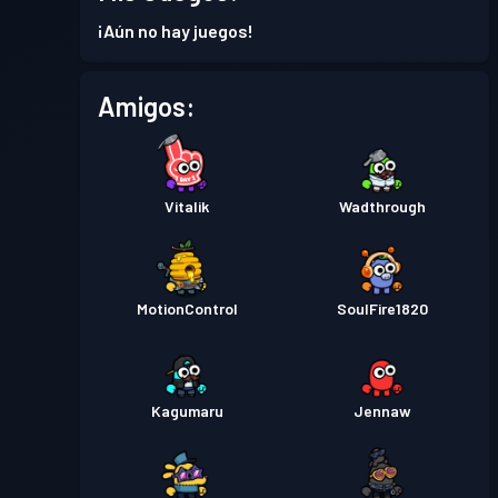
Pase de Batalla
Season 2
Nivel 3
¡Aún no hay juegos!
Amigos:
Vitalik
Wadthrough
MotionControl
SoulFire1820
Kagumaru
Jennaw