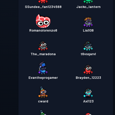
SSundee_fan1234568
Jacko_lantern
Romanolorenzo8
Lisi108
The_maradona
t6vsqarvl
Evantheprogamer
Brayden_12223
cward
Axl123