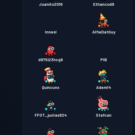
Juanito2016
Ethancod9
InnesI
AlfieDatGuy
d975i23hcg6
PIB
Quincunx
Adem14
FFOT_justas924
Stafcan