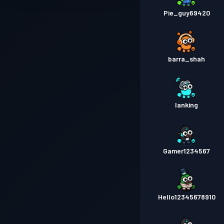
Pie_guy69420
barra_shah
Ianking
Gamer1234567
Hello12345678910