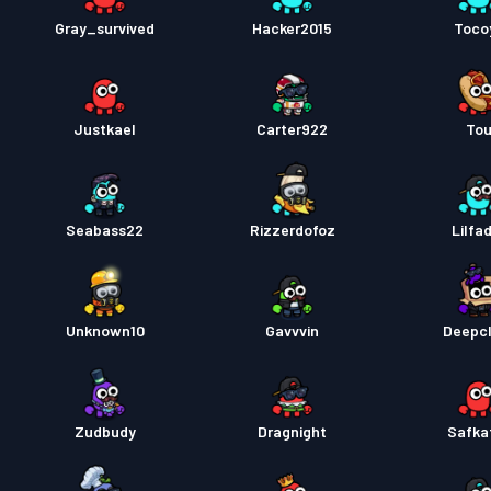
Pase d
Gray_survived
Hacker2015
Toco
Justkael
Carter922
To
Seabass22
Rizzerdofoz
Lilfa
Unknown10
Gavvvin
Deepcl
Zudbudy
Dragnight
Safka