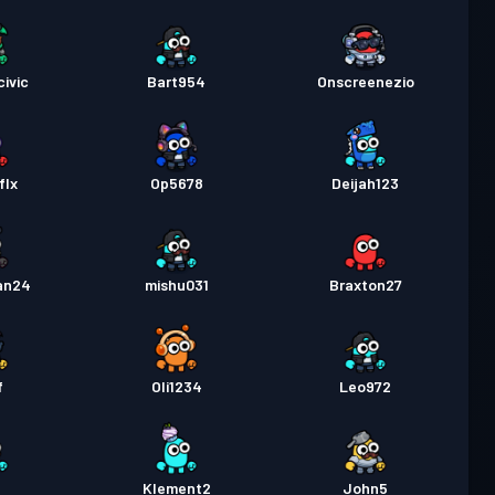
ivic
Bart954
Onscreenezio
flx
Op5678
Deijah123
an24
mishu031
Braxton27
f
Oli1234
Leo972
Klement2
John5