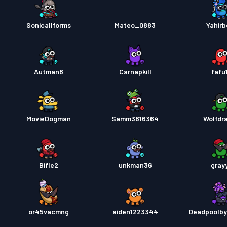
Sonicallforms
Mateo_0883
Yahirb
Autman8
Carnapkill
fafu
MovieDogman
Samm3816364
Wolfdr
Bifle2
unkman36
gray
or45vacmng
aiden1223344
Deadpoolb