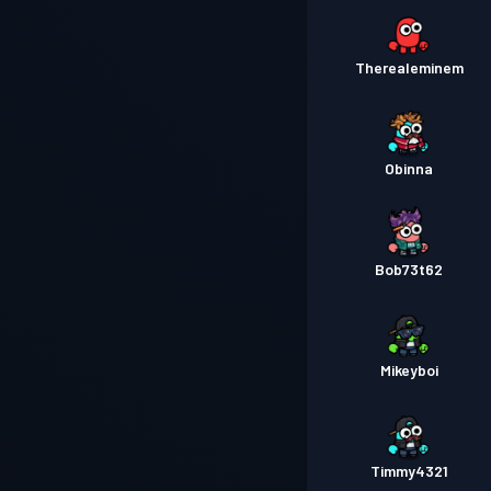
Therealeminem
Obinna
Bob73t62
Mikeyboi
Timmy4321