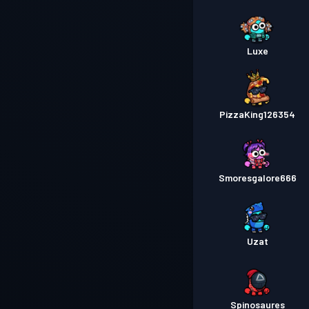
Luxe
PizzaKing126354
Smoresgalore666
Uzat
Spinosaures