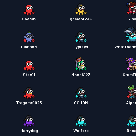
Snack2
ggman1234
Js
DiannaM
lilyplays1
Whatthedo
Stan11
Noah6123
GrumF
Tregame1025
GOJON
Alph
Harrydog
Wolfbro
Bha