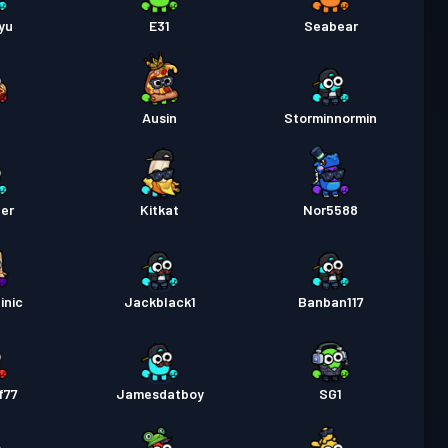
e Batalla
Season 1
Nivel 1
yu
E31
Seabear
u
Ausin
Storminnormin
der
Kitkat
Nor5588
inic
Jackblack1
Banban117
f77
Jamesdatboy
SG1