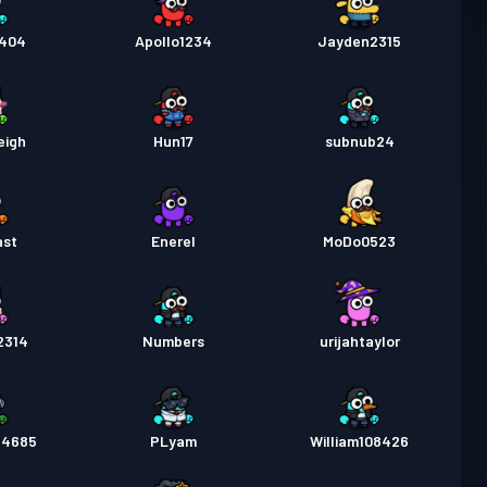
r404
Apollo1234
Jayden2315
eigh
Hun17
subnub24
ast
Enerel
MoDo0523
2314
Numbers
urijahtaylor
34685
PLyam
William108426