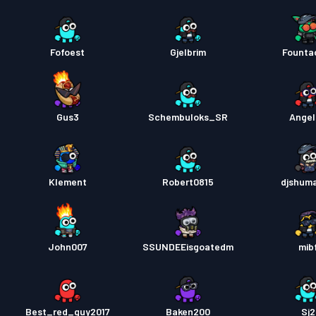
Fofoest
Gjelbrim
Fountac
Gus3
Schembuloks_SR
Angel
Klement
Robert0815
djshum
John007
SSUNDEEisgoatedm
mib
Best_red_guy2017
Baken200
Sj2