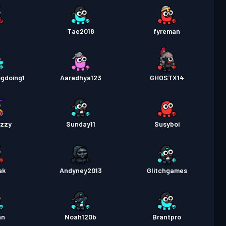
d
Tae2018
fyreman
gdoing1
Aaradhya123
GHOSTX14
izzy
Sunday11
Susyboi
ak
Andyney2013
Glitchgames
an
Noah120b
Brantpro