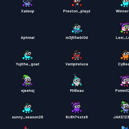
Xaiisop
Preston_playz
Winne
Aphmal
io3j55wbl0d
Lexi_L
Yujithe_goat
Vampireluca
CyBe
ejeehej
MrBeau
Pomni1
sunny_season26
6c8h74xtz8
JAKE12