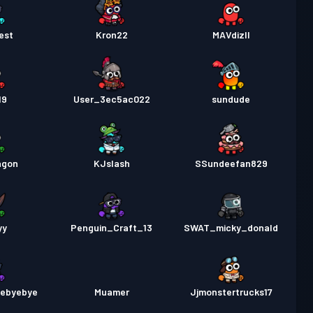
est
Kron22
MAVdizll
19
User_3ec5ac022
sundude
agon
KJslash
SSundeefan829
yy
Penguin_Craft_13
SWAT_micky_donald
yebyebye
Muamer
Jjmonstertrucks17