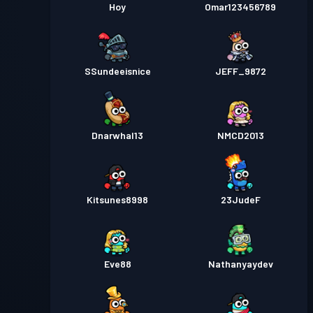
Hoy
Omar123456789
SSundeeisnice
JEFF_9872
Dnarwhal13
NMCD2013
Kitsunes8998
23JudeF
Eve88
Nathanyaydev