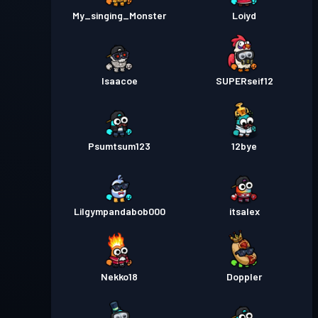
My_singing_Monster
Loiyd
Isaacoe
SUPERseif12
Psumtsum123
12bye
Lilgympandabob000
itsalex
Nekko18
Doppler