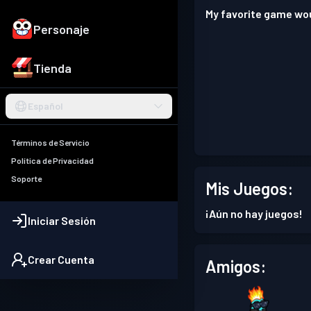
My favorite game wou
Personaje
Tienda
Español
Términos de Servicio
Política de Privacidad
Soporte
Mis Juegos:
¡Aún no hay juegos!
Iniciar Sesión
Crear Cuenta
Amigos: