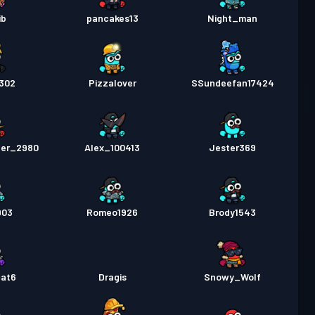
ib
pancakes13
Night_man
302
Pizzalover
SSundeefan17424
der_2980
Alex_100413
Jester369
903
Romeo1926
Brody1543
cat6
Dragis
Snowy_Wolf