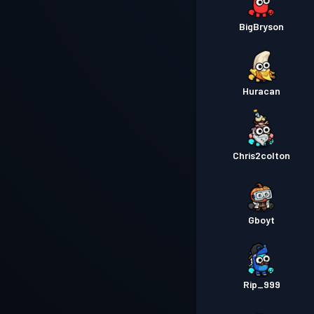
BigBryson
Huracan
Chris2colton
Gboyt
Rip_999