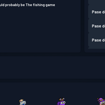
ld probably be The fishing game
Pase d
Pase d
Pase d
Pase d