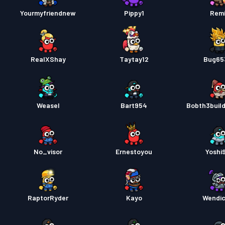
Yourmyfriendnew
Pippy1
Rem
RealXShay
Taytay12
Bug65
Weasel
Bart954
Bobth3buil
No_visor
Ernestoyou
Yoshi
RaptorRyder
Kayo
Wendi