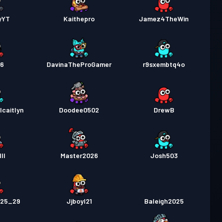
yYT
Kaithepro
Jamez4TheWin
16
DavinaTheProGamer
r9sxembtq4o
lcaitlyn
Doodee0502
DrewB
ll
Master2026
Josh503
025_29
Jjboyl21
Baleigh2025