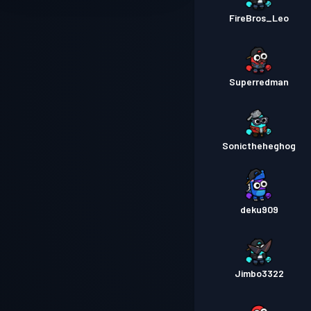
FireBros_Leo
Superredman
Sonictheheghog
deku909
Jimbo3322