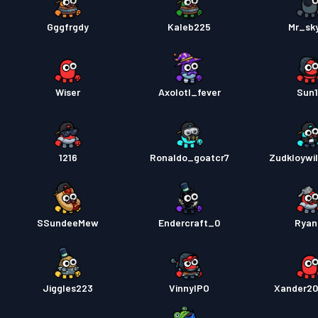
Gggfrgdy
Kaleb225
Mr_sk
Wiser
Axolotl_fever
Sun
1216
Ronaldo_goatcr7
Zudkloywil
SSundeeMew
Endercraft_0
Ryanl
Jiggles223
VinnyIPO
Xander2