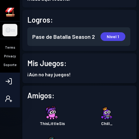
Logros:
ES
Pase de Batalla
Season 2
Nivel 1
Terms
Privacy
Mis Juegos:
Soporte
¡Aún no hay juegos!
Amigos:
ThisLittleSis
Chill_