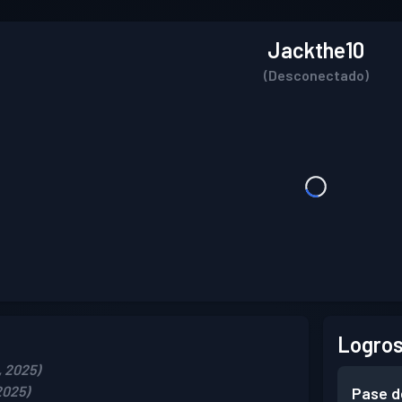
Jackthe10
(Desconectado)
Logros
, 2025)
2025)
Pase d