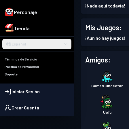
¡Nada aquí todavía!
Personaje
Mis Juegos:
Tienda
¡Aún no hay juegos!
Español
Amigos:
Términos de Servicio
Política de Privacidad
Soporte
GamerSundeefan
Iniciar Sesión
Crear Cuenta
Uofc