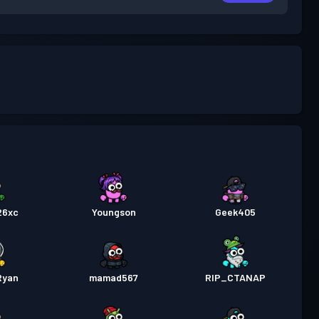
26xc
Youngson
Geek405
Ryan
mamad567
RIP_CTANAP