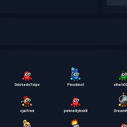
0ds4edn7xlpv
Pinodino1
x6w1i0
cjalfred
pekne9ybxk9
Dream